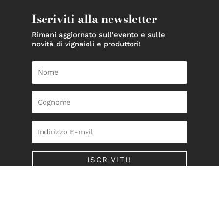
Iscriviti alla newsletter
Rimani aggiornato sull'evento e sulle
novità di vignaioli e produttori!
ISCRIVITI!
no Market | PEC
genuinomarket@pec.it