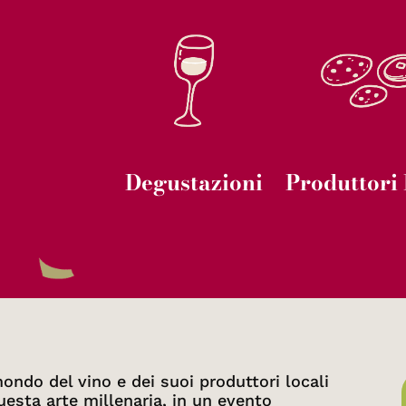
Degustazioni
Produttori 
ondo del vino e dei suoi produttori locali
esta arte millenaria, in un evento