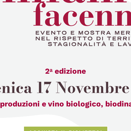
2ᵃ
edizione
nica 17 Novembre
 produzioni e v
ino biologico, biodin