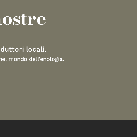
nostre
duttori locali.
 nel mondo dell’enologia.