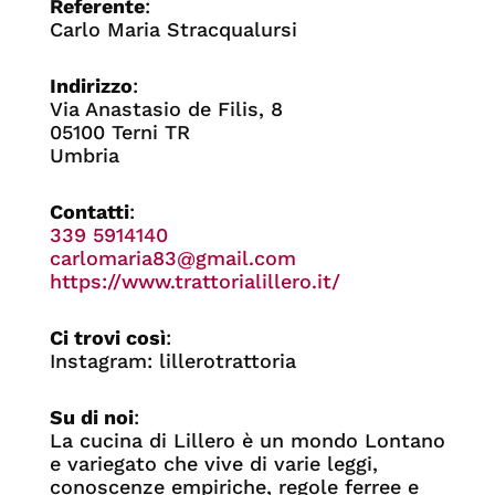
Referente
:
Carlo Maria Stracqualursi
Indirizzo
:
Via Anastasio de Filis, 8
05100 Terni TR
Umbria
Contatti
:
339 5914140
carlomaria83@gmail.com
https://www.trattorialillero.it/
Ci trovi così
:
Instagram: lillerotrattoria
Su di noi
:
La cucina di Lillero è un mondo Lontano
e variegato che vive di varie leggi,
conoscenze empiriche, regole ferree e