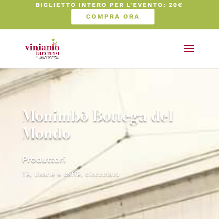
BIGLIETTO INTERO PER L'EVENTO: 20€
COMPRA ORA
Monimbò Bottega del
Mondo
Produttori
Tè, tisane e caffè, cioccolato